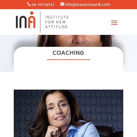
06-39756921
info@inavanmaurik.com


COACHING