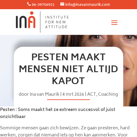
06-39756921
info@inavanmaurik.com


PESTEN MAAKT
MENSEN NIET ALTIJD
KAPOT
door
Ina van Maurik
|
4 mrt 2026
|
ACT
,
Coaching
Pesten : Soms maakt het ze extreem succesvol of juist
onzichtbaar
Sommige mensen gaan zich bewijzen. Ze gaan presteren, hard
werken, zorgen dat niemand iets op hen kan aanmerken. Voor