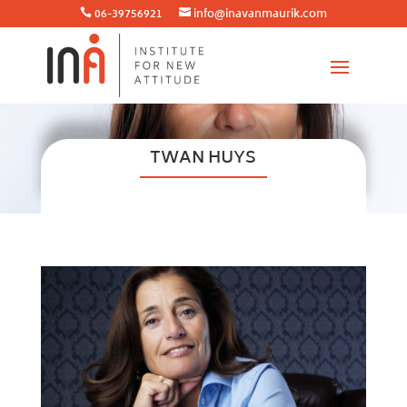
06-39756921
info@inavanmaurik.com


TWAN HUYS