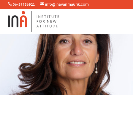
06-39756921
info@inavanmaurik.com

