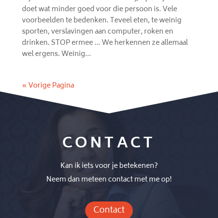
doet wat minder goed voor die persoon is. Vele
voorbeelden te bedenken. Teveel eten, te weinig
sporten, verslavingen aan computer, roken en
drinken. STOP ermee … We herkennen ze allemaal
wel ergens. Weinig...
« Vorige Pagina
CONTACT
Kan ik iets voor je betekenen?
Neem dan meteen contact met me op!
Contact