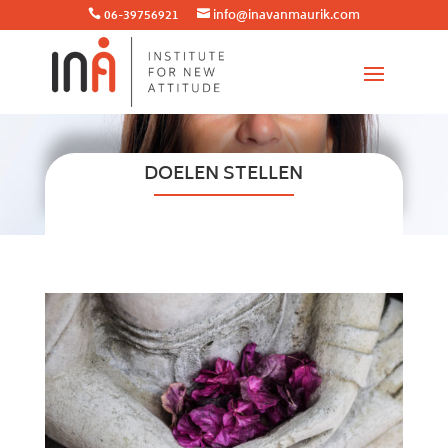
06-39756921
info@inavanmaurik.com


DOELEN STELLEN