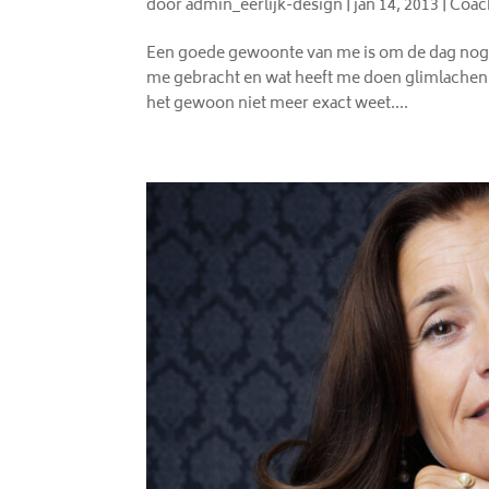
door
admin_eerlijk-design
|
jan 14, 2013
|
Coac
Een goede gewoonte van me is om de dag nog ev
me gebracht en wat heeft me doen glimlachen. 
het gewoon niet meer exact weet....