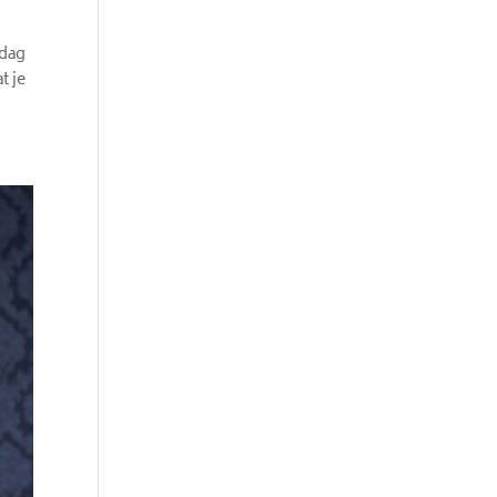
 dag
t je