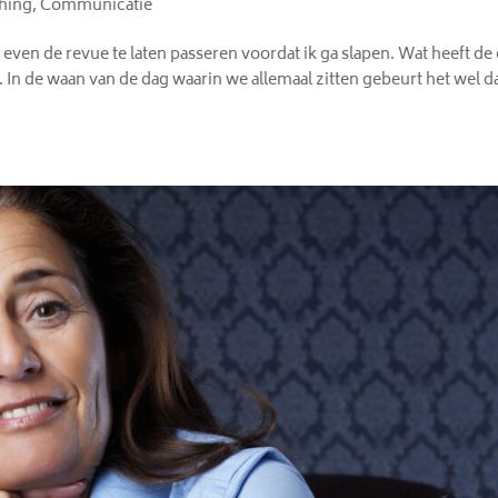
hing
,
Communicatie
en de revue te laten passeren voordat ik ga slapen. Wat heeft de
In de waan van de dag waarin we allemaal zitten gebeurt het wel da