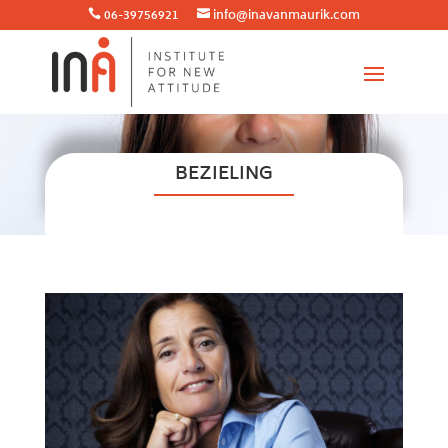
06-39756921
info@inavanmaurik.com


BEZIELING