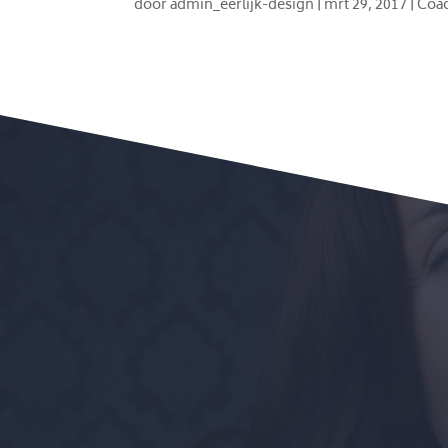
door
admin_eerlijk-design
|
mrt 29, 2017
|
Coa