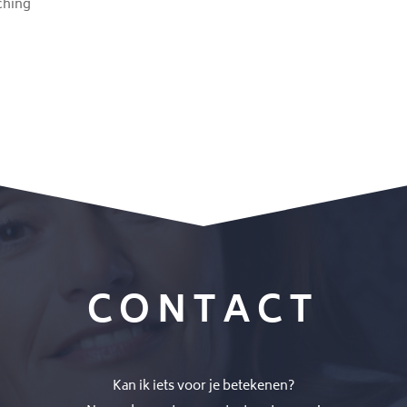
ching
CONTACT
Kan ik iets voor je betekenen?