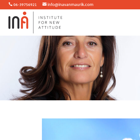
06-39756921
info@inavanmaurik.com

