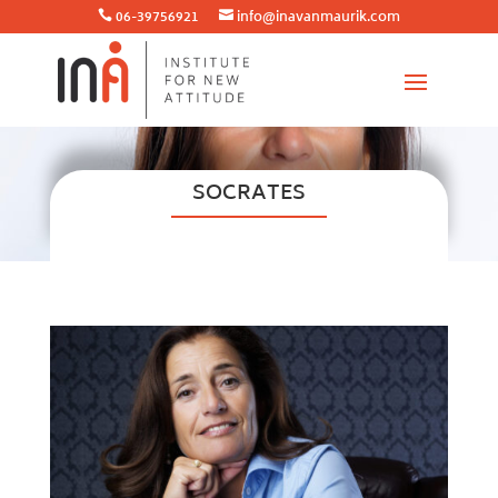
06-39756921
info@inavanmaurik.com


SOCRATES