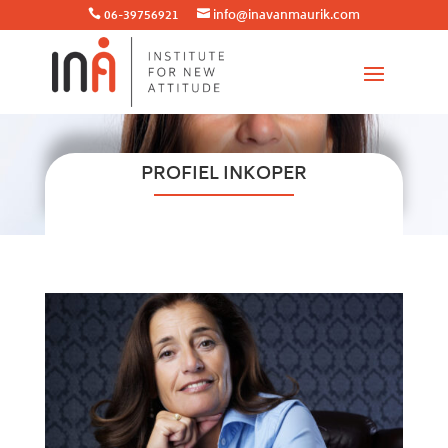
06-39756921
info@inavanmaurik.com


PROFIEL INKOPER