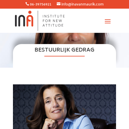
06-39756921
info@inavanmaurik.com


BESTUURLIJK GEDRAG