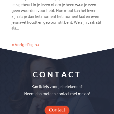
iets gebeurt in je leven of om je heen waar je even
geen woorden voor hebt. Hoe mooi kan het leven
zijn als je dan het moment het moment laat en even
je snavel houdt en gewoon stil bent. We zijn vaak stil
als...
« Vorige Pagina
CONTACT
Kan ik iets voor je betekenen?
Neem dan meteen contact met me op!
Contact