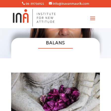
06-39756921
info@inavanmaurik.com


BALANS