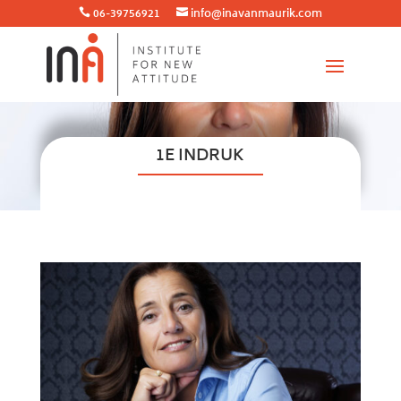
06-39756921
info@inavanmaurik.com


1E INDRUK