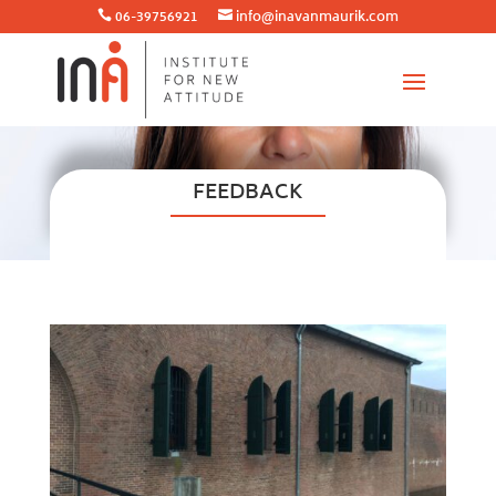
06-39756921
info@inavanmaurik.com


FEEDBACK