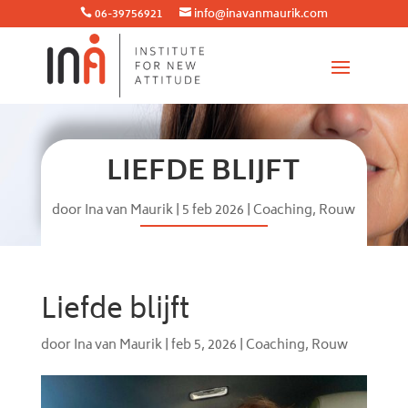
06-39756921
info@inavanmaurik.com


LIEFDE BLIJFT
door
Ina van Maurik
|
5 feb 2026
|
Coaching
,
Rouw
Liefde blijft
door
Ina van Maurik
|
feb 5, 2026
|
Coaching
,
Rouw