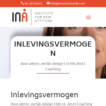
06-39756921
info@inavanmaurik.com


INLEVINGSVERMOGE
N
door
admin_eerlijk-design
|
10 feb 2014
|
Coaching
Inlevingsvermogen
door
admin_eerlijk-design
|
feb 10, 2014
|
Coaching