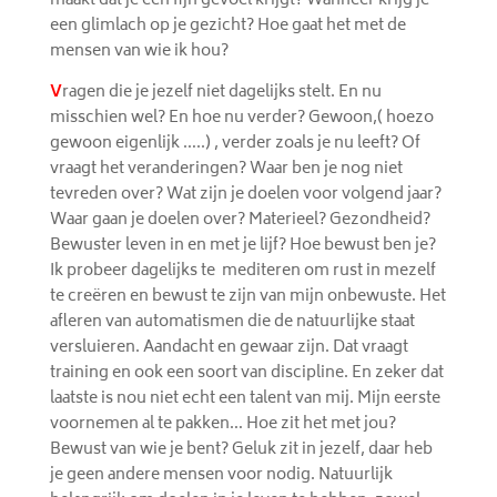
maakt dat je een fijn gevoel krijgt? Wanneer krijg je
een glimlach op je gezicht? Hoe gaat het met de
mensen van wie ik hou?
V
ragen die je jezelf niet dagelijks stelt. En nu
misschien wel? En hoe nu verder? Gewoon,( hoezo
gewoon eigenlijk …..) , verder zoals je nu leeft? Of
vraagt het veranderingen? Waar ben je nog niet
tevreden over? Wat zijn je doelen voor volgend jaar?
Waar gaan je doelen over? Materieel? Gezondheid?
Bewuster leven in en met je lijf? Hoe bewust ben je?
Ik probeer dagelijks te mediteren om rust in mezelf
te creëren en bewust te zijn van mijn onbewuste. Het
afleren van automatismen die de natuurlijke staat
versluieren. Aandacht en gewaar zijn. Dat vraagt
training en ook een soort van discipline. En zeker dat
laatste is nou niet echt een talent van mij. Mijn eerste
voornemen al te pakken… Hoe zit het met jou?
Bewust van wie je bent? Geluk zit in jezelf, daar heb
je geen andere mensen voor nodig. Natuurlijk