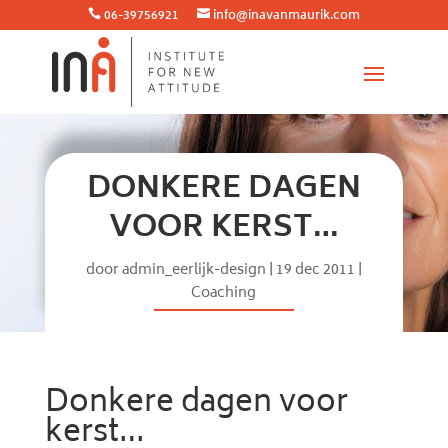
06-39756921
info@inavanmaurik.com


DONKERE DAGEN
VOOR KERST…
door
admin_eerlijk-design
|
19 dec 2011
|
Coaching
Donkere dagen voor
kerst…